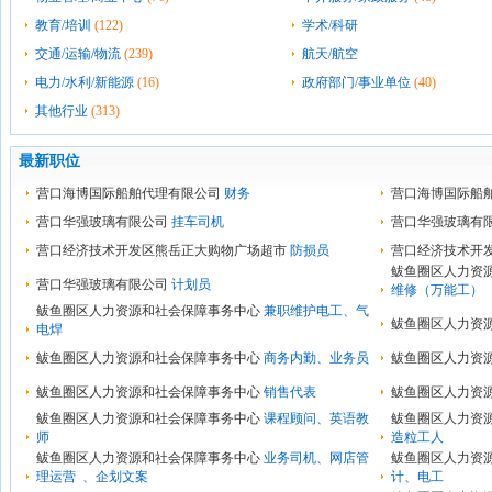
教育/培训
(122)
学术/科研
交通/运输/物流
(239)
航天/航空
电力/水利/新能源
(16)
政府部门/事业单位
(40)
其他行业
(313)
最新职位
营口海博国际船舶代理有限公司
财务
营口海博国际船
营口华强玻璃有限公司
挂车司机
营口华强玻璃有
营口经济技术开发区熊岳正大购物广场超市
防损员
营口经济技术开
鲅鱼圈区人力资
营口华强玻璃有限公司
计划员
维修（万能工）
鲅鱼圈区人力资源和社会保障事务中心
兼职维护电工、气
鲅鱼圈区人力资
电焊
鲅鱼圈区人力资源和社会保障事务中心
商务内勤、业务员
鲅鱼圈区人力资
鲅鱼圈区人力资源和社会保障事务中心
销售代表
鲅鱼圈区人力资
鲅鱼圈区人力资源和社会保障事务中心
课程顾问、英语教
鲅鱼圈区人力资
师
造粒工人
鲅鱼圈区人力资源和社会保障事务中心
业务司机、网店管
鲅鱼圈区人力资
理运营 、企划文案
计、电工