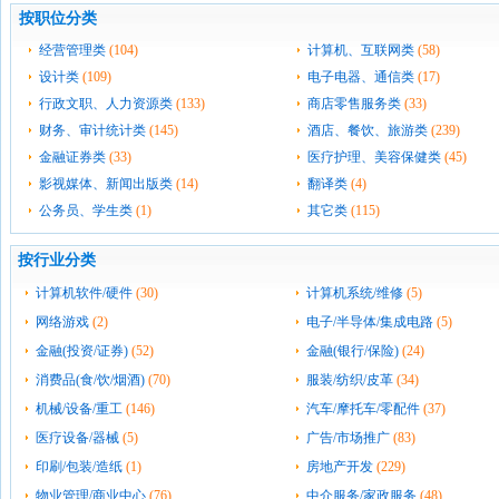
按职位分类
经营管理类
(104)
计算机、互联网类
(58)
设计类
(109)
电子电器、通信类
(17)
行政文职、人力资源类
(133)
商店零售服务类
(33)
财务、审计统计类
(145)
酒店、餐饮、旅游类
(239)
金融证券类
(33)
医疗护理、美容保健类
(45)
影视媒体、新闻出版类
(14)
翻译类
(4)
公务员、学生类
(1)
其它类
(115)
按行业分类
计算机软件/硬件
(30)
计算机系统/维修
(5)
网络游戏
(2)
电子/半导体/集成电路
(5)
金融(投资/证券)
(52)
金融(银行/保险)
(24)
消费品(食/饮/烟酒)
(70)
服装/纺织/皮革
(34)
机械/设备/重工
(146)
汽车/摩托车/零配件
(37)
医疗设备/器械
(5)
广告/市场推广
(83)
印刷/包装/造纸
(1)
房地产开发
(229)
物业管理/商业中心
(76)
中介服务/家政服务
(48)